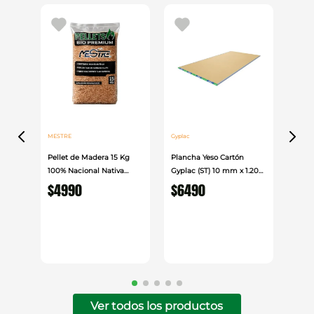
optimizando el rendimiento durante la aplicación.
MESTRE
Gyplac
Pellet de Madera 15 Kg
Plancha Yeso Cartón
100% Nacional Nativa
Gyplac (ST) 10 mm x 1.20
Mestre
cm x 2.40cm
$
4990
$
6490
Ver todos los productos