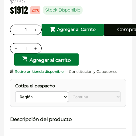
$
2390
$
1912
20%
Stock Disponible
－
＋
Compra
Agregar al Carrito
－
＋
Agregar al carrito
🏬
Retiro en tienda disponible
— Constitución y Cauquenes
Cotiza el despacho
Descripción del producto