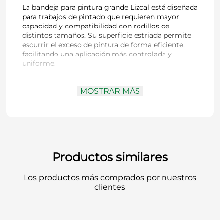
La bandeja para pintura grande Lizcal está diseñada
para trabajos de pintado que requieren mayor
capacidad y compatibilidad con rodillos de
distintos tamaños. Su superficie estriada permite
escurrir el exceso de pintura de forma eficiente,
facilitando una aplicación más controlada y
uniforme.
MOSTRAR MÁS
Código:
509
Tipo:
Bandeja para pintura grande
Material:
Plástico 100% virgen
Capacidad:
Desde 1 litro hasta 1,3 litros
Superficie:
Estriada para escurrir exceso de
pintura
Dimensiones:
Largo 33,5 cm | Ancho 29 cm |
Productos similares
Alto 6,5 cm
Uso:
Apta para todas las medidas de rodillos
Los productos más comprados por nuestros
clientes
Robusta y funcional, permite un manejo cómodo
de la pintura en trabajos de mayor superficie,