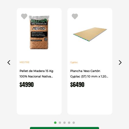
MESTRE
Gyplac
Pellet de Madera 15 Kg
Plancha Yeso Cartón
100% Nacional Nativa
Gyplac (ST) 10 mm x 1.20
Mestre
cm x 2.40cm
$
4990
$
6490