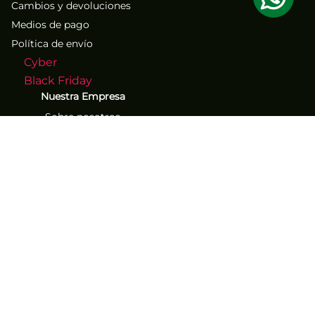
Cambios y devoluciones
Medios de pago
Política de envío
Cyber
Black Friday
Nuestra Empresa
Sobre nosotros
Atención al Cliente
Contacto
Números de contacto
(71) 267-1261
(71) 267-2555
Los mejores descuentos y
ofertas exclusivos