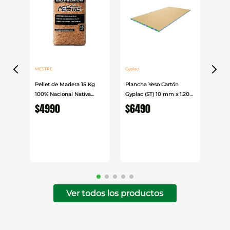
MESTRE
Gyplac
Pellet de Madera 15 Kg
Plancha Yeso Cartón
100% Nacional Nativa
Gyplac (ST) 10 mm x 1.20
Mestre
cm x 2.40cm
$
4990
$
6490
Ver todos los productos