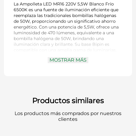
La Ampolleta LED MR16 220V 5,5W Blanco Frío
6500K es una fuente de iluminación eficiente que
reemplaza las tradicionales bombillas halógenas
de 50W, proporcionando un significativo ahorro
energético. Con una potencia de 5,5W, ofrece una
luminosidad de 470 lúmenes, equivalente a una
bombilla halógena de 50W, brindando una
iluminación clara y brillante. Su base Bipin es
compatible con una amplia gama de luminarias,
facilitando la instalación. Con una temperatura de
MOSTRAR MÁS
color de 6500K (blanco frío), es ideal para espacios
que requieren iluminación nítida como oficinas y
cocinas. Consume hasta un 90% menos de energía
que las bombillas halógenas y tiene una vida útil
prolongada, reduciendo los costos de
mantenimiento y reemplazo. Perfecta para
hogares, oficinas y comercios.
Productos similares
Los productos más comprados por nuestros
clientes