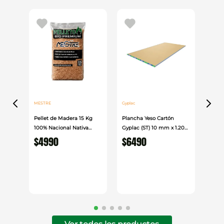
MESTRE
Gyplac
Pellet de Madera 15 Kg
Plancha Yeso Cartón
100% Nacional Nativa
Gyplac (ST) 10 mm x 1.20
Mestre
cm x 2.40cm
$
4990
$
6490