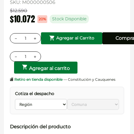
SKU
:
M000000506
$
12
.
590
$
10
.
072
20%
Stock Disponible
－
＋
Compra
Agregar al Carrito
－
＋
Agregar al carrito
🏬
Retiro en tienda disponible
— Constitución y Cauquenes
Cotiza el despacho
Descripción del producto