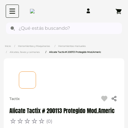
¿Qué estás buscando?
Herramientas y Maquinarias
Herramientas manuales
Alicates, llaves y caimanes
Alicate Tactix # 200113 Protegido Mod.Americ
Tactix
Alicate Tactix # 200113 Protegido Mod.Americ
☆
☆
☆
☆
☆
(
0
)