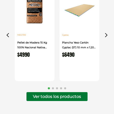
MESTRE
Gyplac
Pellet de Madera 15 Kg
Plancha Yeso Cartón
100% Nacional Nativa
Gyplac (ST) 10 mm x 1.20
Mestre
cm x 2.40cm
$
4990
$
6490
Ver todos los productos