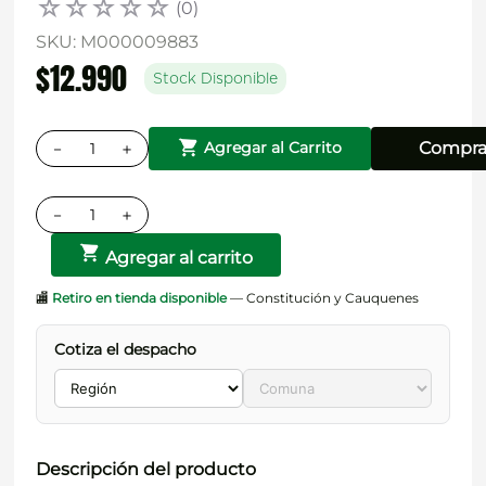
☆
☆
☆
☆
☆
(
0
)
SKU
:
M000009883
$
12
.
990
Stock Disponible
－
＋
Compra
Agregar al Carrito
－
＋
Agregar al carrito
🏬
Retiro en tienda disponible
— Constitución y Cauquenes
Cotiza el despacho
Descripción del producto