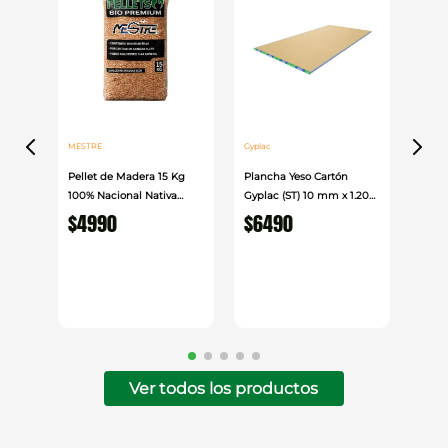
MESTRE
Gyplac
Pellet de Madera 15 Kg
Plancha Yeso Cartón
100% Nacional Nativa
Gyplac (ST) 10 mm x 1.20
Mestre
cm x 2.40cm
$
4990
$
6490
Ver todos los productos