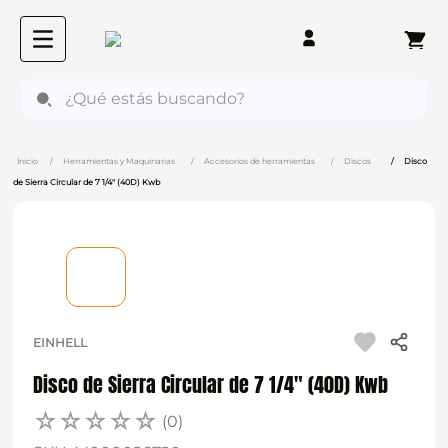
¿Qué estás buscando?
Herramientas y Maquinarias
Accesorios de herramientas
Discos
Disco
de Sierra Circular de 7 1/4" (40D) Kwb
EINHELL
Disco de Sierra Circular de 7 1/4" (40D) Kwb
☆
☆
☆
☆
☆
(
0
)