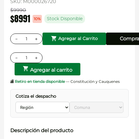
SKU
:
M000026720
$
9990
$
8991
10%
Stock Disponible
－
＋
Compra
Agregar al Carrito
－
＋
Agregar al carrito
🏬
Retiro en tienda disponible
— Constitución y Cauquenes
Cotiza el despacho
Descripción del producto