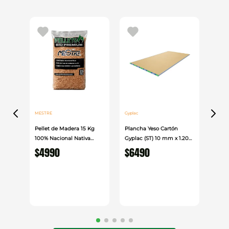
4330997 y 4331051
Un disco robusto y de alto rendimiento que
garantiza cortes rápidos y consistentes en
aplicaciones profesionales y de obra.
MESTRE
Gyplac
Pellet de Madera 15 Kg
Plancha Yeso Cartón
100% Nacional Nativa
Gyplac (ST) 10 mm x 1.20
Mestre
cm x 2.40cm
$
4990
$
6490