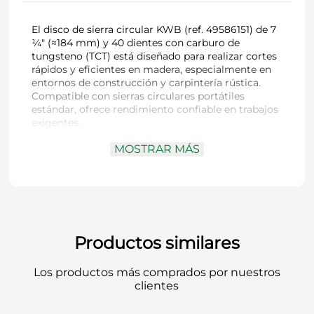
El disco de sierra circular KWB (ref. 49586151) de 7
¼″ (≈184 mm) y 40 dientes con carburo de
tungsteno (TCT) está diseñado para realizar cortes
rápidos y eficientes en madera, especialmente en
entornos de construcción y carpintería rústica.
Compatible con sierras circulares portátiles
estándar, ofrece rendimiento confiable en trabajos
exigentes.
MOSTRAR MÁS
Diámetro exterior
: 7 ¼″ (≈184 mm)
Diámetro del eje (arbor)
: 5/8″ (≈16 mm)
Número de dientes
: 40 dientes de carburo
(TCT) para mayor durabilidad
Tipo de corte
: rápido y eficiente en madera
blanda, tableros contrachapados y paneles de
Productos similares
construcción
Área de aplicación
: ideal para encofrado,
Los productos más comprados por nuestros
carpintería general y trabajos que requieren
clientes
velocidad sin sacrificar control
Compatibilidad
: modelos Einhell 4331211,