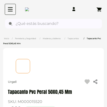
¿Qué estás buscando?
Ferretería y Seguridad
Maderas y tableros
Tapacantos
Tapacanto Pvc
Peral 50X0,45 Mm
Urgell
Tapacanto Pvc Peral 50X0,45 Mm
SKU
:
M000015520