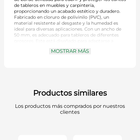
de tableros en muebles y carpintería,
proporcionando un acabado estético y duradero.
Fabricado en cloruro de polivinilo (PVC), un
material resistente al desgaste y la humedad es
ideal para diversas aplicaciones. Con un ancho de
50 mm, es adecuado para tableros de diferentes
grosores. Este está diseñado para adaptarse a
diferentes estilos de diseño. Puede ser
MOSTRAR MÁS
preencolado, lo que facilita su instalación
mediante calor, o sin adhesivo, requiriendo
pegamento de contacto. Este tapacanto es
perfecto para proteger los bordes de los tableros,
mejorar su apariencia y aumentar su durabilidad
en proyectos de muebles y carpintería.
Productos similares
Los productos más comprados por nuestros
clientes