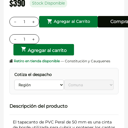
$
390
Stock Disponible
－
＋
Compra
Agregar al Carrito
－
＋
Agregar al carrito
🏬
Retiro en tienda disponible
— Constitución y Cauquenes
Cotiza el despacho
Descripción del producto
El tapacanto de PVC Peral de 50 mm es una cinta
de borde utilizada para cubrir y proteger los cantos