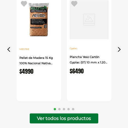
Gyplac
MESTRE
Plancha Yeso Cartón
Pellet de Madera 15 Kg
Gyplac (ST) 10 mm x 1.20
100% Nacional Nativa
cm x 2.40cm
$
6490
Mestre
$
4990
Ver todos los productos