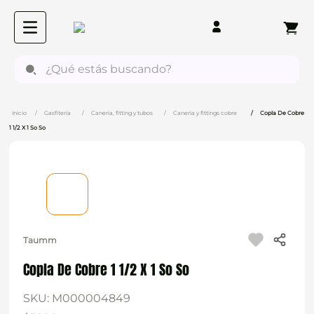
¿Qué estás buscando?
Gasfitería
Caneria, fitting y tubos
Caneria y fittings cobre
Copla De Cobre
1 1/2 X 1 So So
Taumm
Copla De Cobre 1 1/2 X 1 So So
SKU
:
M000004849