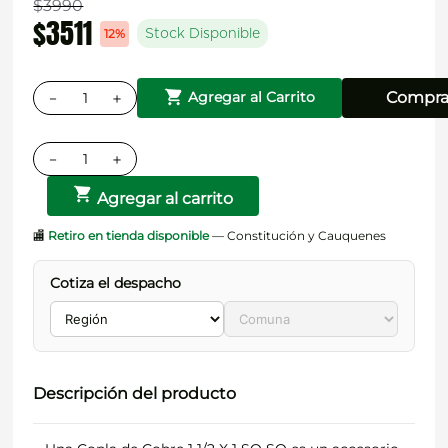
$
3990
$
3511
12%
Stock Disponible
－
＋
Compra
Agregar al Carrito
－
＋
Agregar al carrito
🏬
Retiro en tienda disponible
— Constitución y Cauquenes
Cotiza el despacho
Descripción del producto