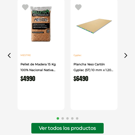
MESTRE
Gyplac
Pellet de Madera 15 Kg
Plancha Yeso Cartón
100% Nacional Nativa
Gyplac (ST) 10 mm x 1.20
Mestre
cm x 2.40cm
$
4990
$
6490
Ver todos los productos