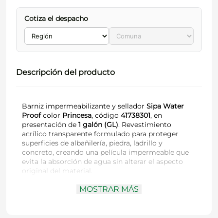
Cotiza el despacho
Descripción del producto
Barniz impermeabilizante y sellador
Sipa Water
Proof
color
Princesa
, código
41738301
, en
presentación de
1 galón (GL)
. Revestimiento
acrílico transparente formulado para proteger
superficies de albañilería, piedra, ladrillo y
concreto, creando una película impermeable que
evita la absorción de agua sin alterar el aspecto
original del material.
MOSTRAR MÁS
Código:
41738301
Color:
Princesa