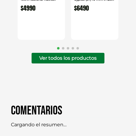
Mestre
cm x 2.40cm
$
4990
$
6490
Ver todos los productos
Comentarios
Cargando el resumen…