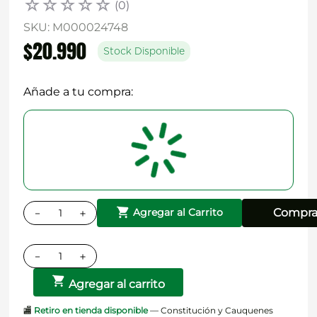
☆
☆
☆
☆
☆
(
0
)
SKU
:
M000024748
$
20
.
990
Stock Disponible
Añade a tu compra:
－
＋
Compra
Agregar al Carrito
－
＋
Agregar al carrito
🏬
Retiro en tienda disponible
— Constitución y Cauquenes