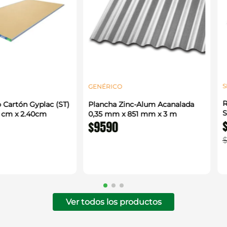
S
GENÉRICO
R
 Cartón Gyplac (ST)
Plancha Zinc-Alum Acanalada
S
0 cm x 2.40cm
0,35 mm x 851 mm x 3 m
$
9590
Ver todos los productos