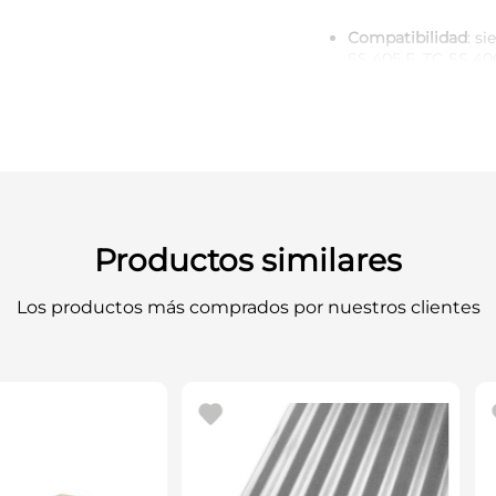
Compatibilidad
: s
SS 405 E, TC-SS 40
Longitud útil de co
Contenido del set
:
1 hoja muy fi
2 hojas finas 
1 hoja media–
1 hoja gruesa 
Aplicaciones
: idea
carpintería fina, c
desbaste según la 
Productos similares
Los productos más comprados por nuestros clientes
Un set completo que perm
el material y la tarea, am
acabados profesionales.