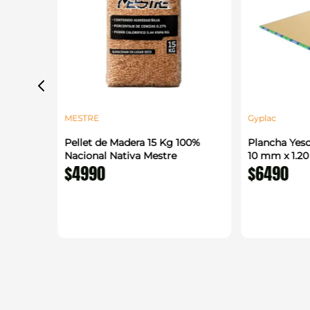
MESTRE
Gyplac
alada
Pellet de Madera 15 Kg 100%
Plancha Yeso
 m
Nacional Nativa Mestre
10 mm x 1.2
$
4990
$
6490