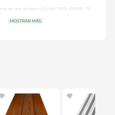
ierras de calar de banco y Einhell TH-SS 405 E/EL, TC-
6 E
rte
: 100 mm
MOSTRAR MÁS
na – 24 TPI (dientes por pulgada)
– 18 TPI
gruesa – 15 TPI
– 10 TPI
l para trabajos detallados como modelismo,
urvas suaves, cortes rectos y cortes más agresivos de
TPI elegida
ite ajustar la precisión y velocidad de corte según
pliando la versatilidad de la sierra y facilitando