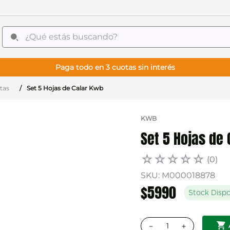
¿Qué estás buscando?
Paga todo en 3 cuotas sin interés
tas
Set 5 Hojas de Calar Kwb
KWB
Set 5 Hojas de
☆
☆
☆
☆
☆
(
0
)
SKU
:
M000018878
$
5990
Stock Dispo
－
＋