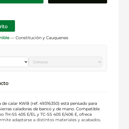
rito
nible
— Constitución y Cauquenes
ucto
ra de calar KWB (ref. 49316350) está pensado para
 sierras caladoras de banco y de mano. Compatible
o TH-SS 405 E/EL y TC-SS 405 E/406 E, ofrece
rmite adaptarse a distintos materiales y acabados.