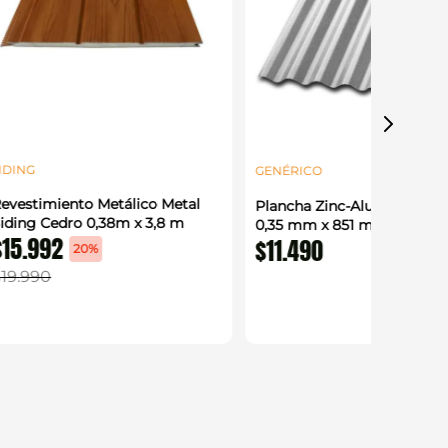
IDING
GENÉRICO
evestimiento Metálico Metal
Plancha Zinc-Alum Acanal
iding Cedro 0,38m x 3,8 m
0,35 mm x 851 mm x 3,66 
$
15
.
992
$
11
.
490
20%
$
19
.
990